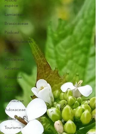
Article
espèce
Lamiaceae
Brassicaceae
Podcast
Ranunculaceae
Balade
Urticaceae
Recette
Rosaceae
Article
famille
Malvaceae
Adoxaceae
Asteraceae
Tourisme